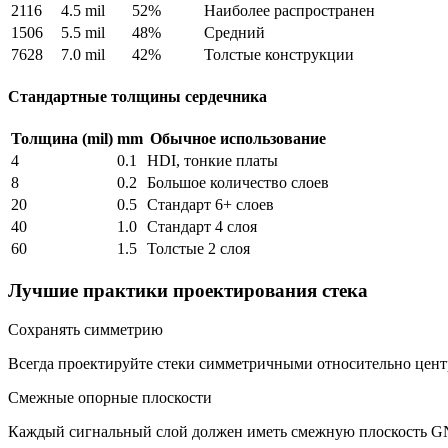
2116
4.5 mil
52%
Наиболее распространен
1506
5.5 mil
48%
Средний
7628
7.0 mil
42%
Толстые конструкции
Стандартные толщины сердечника
Толщина (mil)
mm
Обычное использование
4
0.1
HDI, тонкие платы
8
0.2
Большое количество слоев
20
0.5
Стандарт 6+ слоев
40
1.0
Стандарт 4 слоя
60
1.5
Толстые 2 слоя
Лучшие практики проектирования стека
Сохранять симметрию
Всегда проектируйте стеки симметричными относительно цент
Смежные опорные плоскости
Каждый сигнальный слой должен иметь смежную плоскость GN