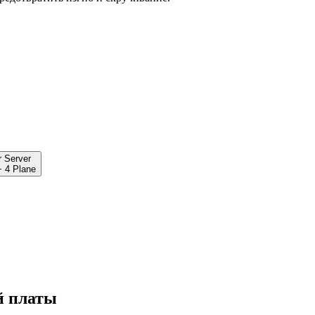
r Server
+ 4 Plane
й платы