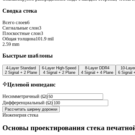
Сводка стека
Всего слоев
6
Сигнальные слои
3
Плоскостные слои
3
Общая толщина
101.9
mil
2.59
mm
Быстрые шаблоны
4-Layer Standard
6-Layer High-Speed
8-Layer DDR4
10-Laye
2 Signal + 2 Plane
4 Signal + 2 Plane
4 Signal + 4 Plane
6 Signal 
Целевой импеданс
Несимметричный (Ω)
Дифференциальный (Ω)
Рассчитать ширину дорожки
Инженерия стека
Основы проектирования стека печатно