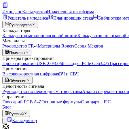
Импеданс
Калькулятор
Инженерная платформа
Решатель импеданса
Планировщик стека
Библиотека ма
Руководства
Калькуляторы
Калькулятор микрополосковой линии
Калькулятор полосковой
Материалы
Руководство FR-4
Материалы Rogers
Серия Megtron
Примеры
Примеры проектирования
Проектирование USB 2.0/3.0/4
Разводка PCIe Gen3/4/5
Трассиро
Применения
Высокоскоростная цифровая
ВЧ и СВЧ
Обучение
Целостность сигнала
Руководство по переходным отверстиям
Анализ перекрестных 
Справочник
Глоссарий PCB A-Z
Основные формулы
Стандарты IPC
Блог
Русский
Калькулятор