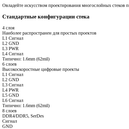
Овладейте искусством проектирования многослойных стеков п
Стандартные конфигурации стека
4 слоя
Наиболее распространен для простых проектов
L1
Сигнал
L2 GND
L3 PWR
L4
Сигнал
Типично:
1.6mm (62mil)
6 слоев
Высокоскоростные цифровые проекты
L1
Сигнал
L2 GND
L3
Сигнал
L4 PWR
L5 GND
L6
Сигнал
Типично:
1.6mm (62mil)
8 слоев
DDR4/DDR5, SerDes
Сигнал
GND