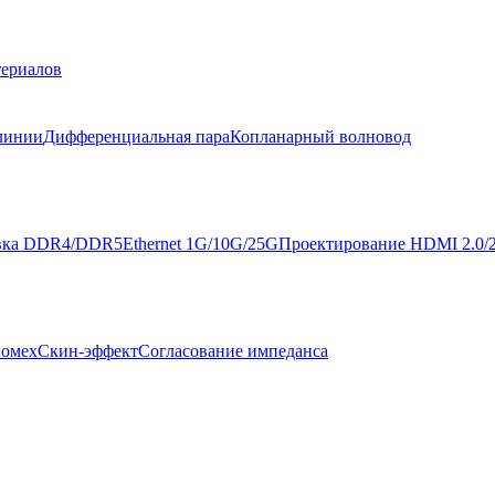
териалов
 линии
Дифференциальная пара
Копланарный волновод
вка DDR4/DDR5
Ethernet 1G/10G/25G
Проектирование HDMI 2.0/2
помех
Скин-эффект
Согласование импеданса