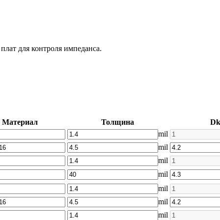
плат для контроля импеданса.
Материал
Толщина
D
mil
mil
mil
mil
mil
mil
mil