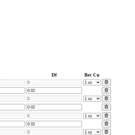
k
Df
Вес Cu