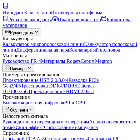
Импеданс
Калькулятор
Инженерная платформа
Решатель импеданса
Планировщик стека
Библиотека
материалов
Руководства
Калькуляторы
Калькулятор микрополосковой линии
Калькулятор полосковой
линии
Дифференциальная пара
Копланарный волновод
Материалы
Руководство FR-4
Материалы Rogers
Серия Megtron
Примеры
Примеры проектирования
Проектирование USB 2.0/3.0/4
Разводка PCIe
Gen3/4/5
Трассировка DDR4/DDR5
Ethernet
1G/10G/25G
Проектирование HDMI 2.0/2.1
Применения
Высокоскоростная цифровая
ВЧ и СВЧ
Обучение
Целостность сигнала
Руководство по переходным отверстиям
Анализ перекрестных
помех
Скин-эффект
Согласование импеданса
Справочник
Глоссарий PCB A-Z
Основные формулы
Стандарты IPC