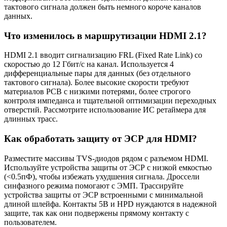
тактового сигнала должен быть немного короче каналов
данных.
Что изменилось в маршрутизации HDMI 2.1?
HDMI 2.1 вводит сигнализацию FRL (Fixed Rate Link) со
скоростью до 12 Гбит/с на канал. Используется 4
дифференциальные пары для данных (без отдельного
тактового сигнала). Более высокие скорости требуют
материалов PCB с низкими потерями, более строгого
контроля импеданса и тщательной оптимизации переходных
отверстий. Рассмотрите использование ИС ретаймера для
длинных трасс.
Как обработать защиту от ЭСР для HDMI?
Разместите массивы TVS-диодов рядом с разъемом HDMI.
Используйте устройства защиты от ЭСР с низкой емкостью
(<0.5пФ), чтобы избежать ухудшения сигнала. Дроссели
синфазного режима помогают с ЭМП. Трассируйте
устройства защиты от ЭСР встроенными с минимальной
длиной шлейфа. Контакты 5В и HPD нуждаются в надежной
защите, так как они подвержены прямому контакту с
пользователем.