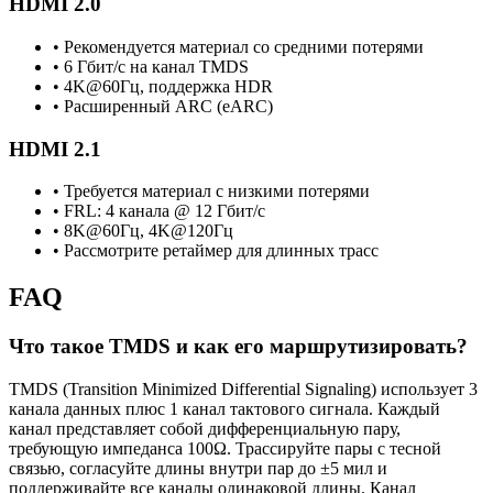
HDMI 2.0
• Рекомендуется материал со средними потерями
• 6 Гбит/с на канал TMDS
• 4K@60Гц, поддержка HDR
• Расширенный ARC (eARC)
HDMI 2.1
• Требуется материал с низкими потерями
• FRL: 4 канала @ 12 Гбит/с
• 8K@60Гц, 4K@120Гц
• Рассмотрите ретаймер для длинных трасс
FAQ
Что такое TMDS и как его маршрутизировать?
TMDS (Transition Minimized Differential Signaling) использует 3
канала данных плюс 1 канал тактового сигнала. Каждый
канал представляет собой дифференциальную пару,
требующую импеданса 100Ω. Трассируйте пары с тесной
связью, согласуйте длины внутри пар до ±5 мил и
поддерживайте все каналы одинаковой длины. Канал