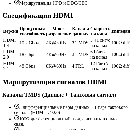
Маршрутизация HPD и DDC/CEC
Спецификации HDMI
Пропускная
Макс.
Каналы
Скорость
Версия
Импедан
способность
разрешение
данных
на канал
HDMI
3.4 Гбит/с
10.2 Gbps
4K@30Hz
3 TMDS
100Ω diff
1.4
на канал
HDMI
6 Гбит/с
18 Gbps
4K@60Hz
3 TMDS
100Ω diff
2.0
на канал
HDMI
12 Гбит/с
48 Gbps
8K@60Hz
4 FRL
100Ω diff
2.1
на канал
Маршрутизация сигналов HDMI
Каналы TMDS (Данные + Тактовый сигнал)
3 дифференциальные пары данных + 1 пара тактового
сигнала (HDMI 1.4/2.0)
100Ω дифференциальный, поддерживать тесную
связь