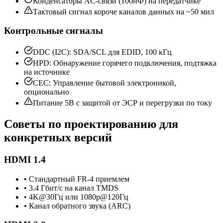
Конденсаторы AC-связи (100нФ) на передатчике
Тактовый сигнал короче каналов данных на ~50 мил
Контрольные сигналы
DDC (I2C): SDA/SCL для EDID, 100 кГц
HPD: Обнаружение горячего подключения, подтяжка
на источнике
CEC: Управление бытовой электроникой,
опционально
Питание 5В с защитой от ЭСР и перегрузки по току
Советы по проектированию для
конкретных версий
HDMI 1.4
• Стандартный FR-4 приемлем
• 3.4 Гбит/с на канал TMDS
• 4K@30Гц или 1080p@120Гц
• Канал обратного звука (ARC)