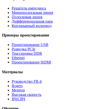
Решатель импеданса
Микрополосковая линия
Полосковая линия
Дифференциальная пара
Копланарный волновод
Примеры проектирования
Проектирование USB
Разводка PCIe
Трассировка DDR
Ethernet
Проектирование HDMI
Материалы
Руководство FR-4
Rogers
Megtron
Высокая скорость
ВЧ/СВЧ
Обучение