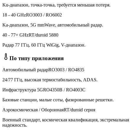
Ku-диапазон, точка-точка, требуется меньшая потеря.
18 - 40 GHz
RO3003 / RO6002
Ka-диапазон, 5G mmWave, автомобильный радар.
40 - 77+ GHz
RT/duroid 5880
Радар 77 ГГц, 60 ГГц WiGig, V-диапазон.
По типу приложения
Автомобильный радар
RO3003 / RO4835
24/77 ГГц, высокая термостабильность, ADAS.
Инфраструктура 5G
RO4350B / RO4003C
Базовые станции, малые соты, фазированные решетки.
Аэрокосмическая / Оборонная
RT/duroid
серия
Военный стандарт, космическая квалификация, экстремальная
надежность.