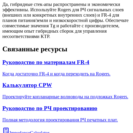
Да, гибридные стек-апы распространены и экономически
эффективны. Используйте Rogers для РЧ сигнальных слоев
(внешних или конкретных внутренних слоев) и FR-4 для
планов питания/земли и низкоскоростной цифры. Обеспечьте
совместимые значения Tg и работайте с производителем,
имеющим опыт гибридных сборок для управления
несоответствиями КТР.
Связанные ресурсы
Руководство по материалам FR-4
Когда достаточно FR-4 и когда переходить на Rogers.
Калькулятор CPW
Проектируйте копланарные волноводы на подложках Rogers.
Руководство по РЧ проектированию
Полная методология проектирования РЧ печатных плат.
ImpedanceCalculator