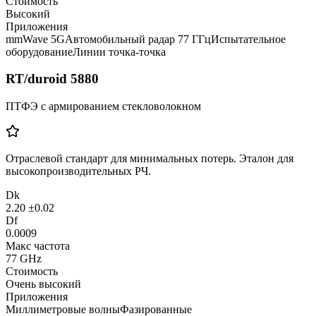
Стоимость
Высокий
Приложения
mmWave 5G
Автомобильный радар 77 ГГц
Испытательное
оборудование
Линии точка-точка
RT/duroid 5880
ПТФЭ с армированием стекловолокном
Отраслевой стандарт для минимальных потерь. Эталон для
высокопроизводительных РЧ.
Dk
2.20 ±0.02
Df
0.0009
Макс частота
77 GHz
Стоимость
Очень высокий
Приложения
Миллиметровые волны
Фазированные