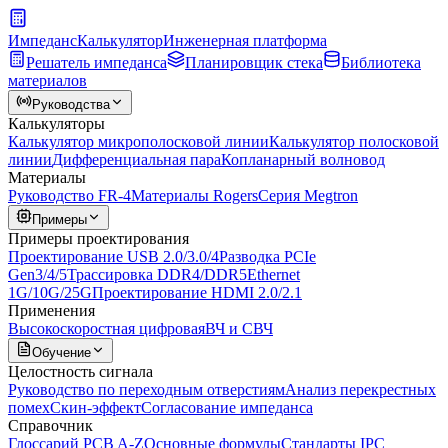
Импеданс
Калькулятор
Инженерная платформа
Решатель импеданса
Планировщик стека
Библиотека
материалов
Руководства
Калькуляторы
Калькулятор микрополосковой линии
Калькулятор полосковой
линии
Дифференциальная пара
Копланарный волновод
Материалы
Руководство FR-4
Материалы Rogers
Серия Megtron
Примеры
Примеры проектирования
Проектирование USB 2.0/3.0/4
Разводка PCIe
Gen3/4/5
Трассировка DDR4/DDR5
Ethernet
1G/10G/25G
Проектирование HDMI 2.0/2.1
Применения
Высокоскоростная цифровая
ВЧ и СВЧ
Обучение
Целостность сигнала
Руководство по переходным отверстиям
Анализ перекрестных
помех
Скин-эффект
Согласование импеданса
Справочник
Глоссарий PCB A-Z
Основные формулы
Стандарты IPC