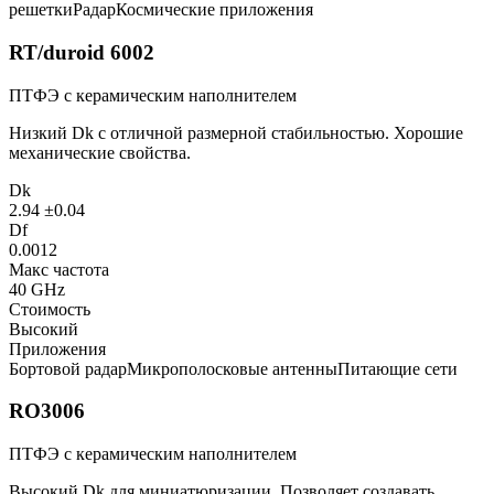
решетки
Радар
Космические приложения
RT/duroid 6002
ПТФЭ с керамическим наполнителем
Низкий Dk с отличной размерной стабильностью. Хорошие
механические свойства.
Dk
2.94 ±0.04
Df
0.0012
Макс частота
40 GHz
Стоимость
Высокий
Приложения
Бортовой радар
Микрополосковые антенны
Питающие сети
RO3006
ПТФЭ с керамическим наполнителем
Высокий Dk для миниатюризации. Позволяет создавать