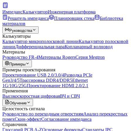
Импеданс
Калькулятор
Инженерная платформа
Решатель импеданса
Планировщик стека
Библиотека
материалов
Руководства
Калькуляторы
Калькулятор микрополосковой линии
Калькулятор полосковой
линии
Дифференциальная пара
Копланарный волновод
Материалы
Руководство FR-4
Материалы Rogers
Серия Megtron
Примеры
Примеры проектирования
Проектирование USB 2.0/3.0/4
Разводка PCIe
Gen3/4/5
Трассировка DDR4/DDR5
Ethernet
1G/10G/25G
Проектирование HDMI 2.0/2.1
Применения
Высокоскоростная цифровая
ВЧ и СВЧ
Обучение
Целостность сигнала
Руководство по переходным отверстиям
Анализ перекрестных
помех
Скин-эффект
Согласование импеданса
Справочник
Глоссарий PCB A-Z
Основные формулы
Стандарты IPC