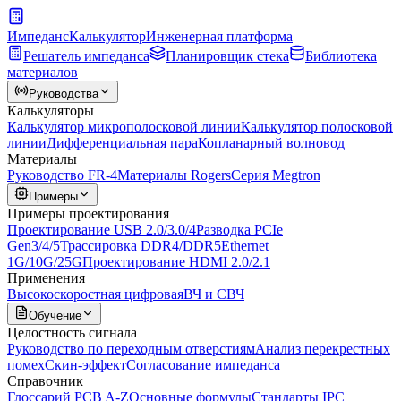
Импеданс
Калькулятор
Инженерная платформа
Решатель импеданса
Планировщик стека
Библиотека
материалов
Руководства
Калькуляторы
Калькулятор микрополосковой линии
Калькулятор полосковой
линии
Дифференциальная пара
Копланарный волновод
Материалы
Руководство FR-4
Материалы Rogers
Серия Megtron
Примеры
Примеры проектирования
Проектирование USB 2.0/3.0/4
Разводка PCIe
Gen3/4/5
Трассировка DDR4/DDR5
Ethernet
1G/10G/25G
Проектирование HDMI 2.0/2.1
Применения
Высокоскоростная цифровая
ВЧ и СВЧ
Обучение
Целостность сигнала
Руководство по переходным отверстиям
Анализ перекрестных
помех
Скин-эффект
Согласование импеданса
Справочник
Глоссарий PCB A-Z
Основные формулы
Стандарты IPC