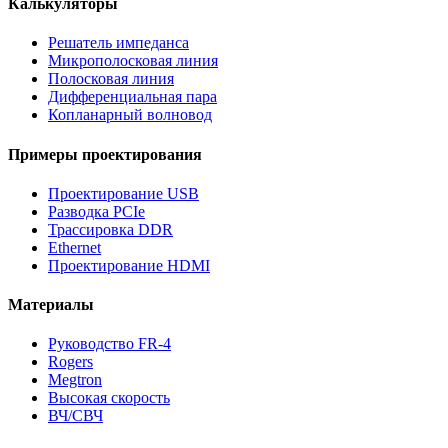
Калькуляторы
Решатель импеданса
Микрополосковая линия
Полосковая линия
Дифференциальная пара
Копланарный волновод
Примеры проектирования
Проектирование USB
Разводка PCIe
Трассировка DDR
Ethernet
Проектирование HDMI
Материалы
Руководство FR-4
Rogers
Megtron
Высокая скорость
ВЧ/СВЧ