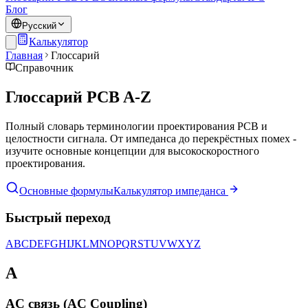
Блог
Русский
Калькулятор
Главная
Глоссарий
Справочник
Глоссарий PCB A-Z
Полный словарь терминологии проектирования PCB и
целостности сигнала. От импеданса до перекрёстных помех -
изучите основные концепции для высокоскоростного
проектирования.
Основные формулы
Калькулятор импеданса
Быстрый переход
A
B
C
D
E
F
G
H
I
J
K
L
M
N
O
P
Q
R
S
T
U
V
W
X
Y
Z
A
AC связь (AC Coupling)