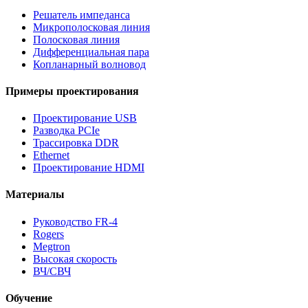
Решатель импеданса
Микрополосковая линия
Полосковая линия
Дифференциальная пара
Копланарный волновод
Примеры проектирования
Проектирование USB
Разводка PCIe
Трассировка DDR
Ethernet
Проектирование HDMI
Материалы
Руководство FR-4
Rogers
Megtron
Высокая скорость
ВЧ/СВЧ
Обучение