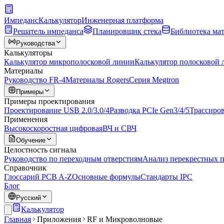
Импеданс
Калькулятор
Инженерная платформа
Решатель импеданса
Планировщик стека
Библиотека ма
Руководства
Калькуляторы
Калькулятор микрополосковой линии
Калькулятор полосковой
Материалы
Руководство FR-4
Материалы Rogers
Серия Megtron
Примеры
Примеры проектирования
Проектирование USB 2.0/3.0/4
Разводка PCIe Gen3/4/5
Трассиро
Применения
Высокоскоростная цифровая
ВЧ и СВЧ
Обучение
Целостность сигнала
Руководство по переходным отверстиям
Анализ перекрестных 
Справочник
Глоссарий PCB A-Z
Основные формулы
Стандарты IPC
Блог
Русский
Калькулятор
Главная
Приложения
RF и Микроволновые