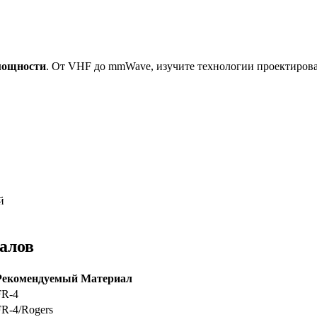
мощности
. От VHF до mmWave, изучите технологии проектиров
й
алов
Рекомендуемый Материал
FR-4
FR-4/Rogers