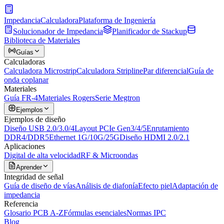
Impedancia
Calculadora
Plataforma de Ingeniería
Solucionador de Impedancia
Planificador de Stackup
Biblioteca de Materiales
Guías
Calculadoras
Calculadora Microstrip
Calculadora Stripline
Par diferencial
Guía de
onda coplanar
Materiales
Guía FR-4
Materiales Rogers
Serie Megtron
Ejemplos
Ejemplos de diseño
Diseño USB 2.0/3.0/4
Layout PCIe Gen3/4/5
Enrutamiento
DDR4/DDR5
Ethernet 1G/10G/25G
Diseño HDMI 2.0/2.1
Aplicaciones
Digital de alta velocidad
RF & Microondas
Aprender
Integridad de señal
Guía de diseño de vías
Análisis de diafonía
Efecto piel
Adaptación de
impedancia
Referencia
Glosario PCB A-Z
Fórmulas esenciales
Normas IPC
Blog