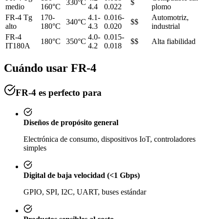
330°C
$
medio
160°C
4.4
0.022
plomo
FR-4 Tg
170-
4.1-
0.016-
Automotriz,
340°C
$$
alto
180°C
4.3
0.020
industrial
FR-4
4.0-
0.015-
180°C
350°C
$$
Alta fiabilidad
IT180A
4.2
0.018
Cuándo usar FR-4
FR-4 es perfecto para
Diseños de propósito general
Electrónica de consumo, dispositivos IoT, controladores
simples
Digital de baja velocidad (<1 Gbps)
GPIO, SPI, I2C, UART, buses estándar