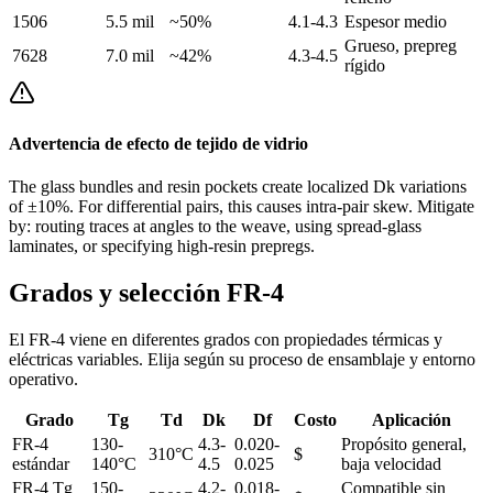
1506
5.5 mil
~50%
4.1-4.3
Espesor medio
Grueso, prepreg
7628
7.0 mil
~42%
4.3-4.5
rígido
Advertencia de efecto de tejido de vidrio
The glass bundles and resin pockets create localized Dk variations
of ±10%. For differential pairs, this causes intra-pair skew. Mitigate
by: routing traces at angles to the weave, using spread-glass
laminates, or specifying high-resin prepregs.
Grados y selección FR-4
El FR-4 viene en diferentes grados con propiedades térmicas y
eléctricas variables. Elija según su proceso de ensamblaje y entorno
operativo.
Grado
Tg
Td
Dk
Df
Costo
Aplicación
FR-4
130-
4.3-
0.020-
Propósito general,
310°C
$
estándar
140°C
4.5
0.025
baja velocidad
FR-4 Tg
150-
4.2-
0.018-
Compatible sin