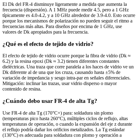
El Dk del FR-4 disminuye ligeramente a medida que aumenta la
frecuencia (dispersión). A 1 MHz puede medir 4.5, pero a 1 GHz
típicamente es 4.0-4.2, y a 10 GHz alrededor de 3.9-4.0. Esto ocurre
porque los mecanismos de polarización no pueden seguir el ritmo a
frecuencias más altas. Para diseños por encima de 1 GHz, use
valores de Dk apropiados para la frecuencia.
¿Qué es el efecto de tejido de vidrio?
El efecto de tejido de vidrio ocurre porque la fibra de vidrio (Dk ≈
6.2) y la resina epoxi (Dk ≈ 3.2) tienen diferentes constantes
dieléctricas. Una traza que corre paralela a los haces de vidrio ve un
Dk diferente al de una que los cruza, causando hasta ±5% de
variación de impedancia y sesgo intra-par en señales diferenciales.
Mitigación: inclinar las trazas, usar vidrio disperso o mayor
contenido de resina.
¿Cuándo debo usar FR-4 de alta Tg?
Use FR-4 de alta Tg (170°C+) para: soldadura sin plomo
(temperaturas pico hasta 260°C), múltiples ciclos de reflujo, altas
temperaturas de operación, o cuando la expansión del eje z durante
el reflujo podría dañar los orificios metalizados. La Tg estándar
(130°C) es adecuada para soldadura con plomo y operación a