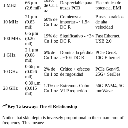
189%
66 μm
Despreciable para
Electrónica de
1 MHz
de Cu 1
(2.6 mil)
trazas PCB
potencia, EMI
oz
21 μm
Comienza a
Buses paralelos
60% de
10 MHz
(0.83
importar - ~1.5×
de alta
Cu 1 oz
mil)
DC R
velocidad
6.6 μm
19% de
Significativo - ~3×
Fast Ethernet,
100 MHz
(0.26
Cu 1 oz
DC R
USB 2.0
mil)
2.1 μm
6% de
Domina la pérdida
PCIe Gen3,
1 GHz
(0.08
Cu 1 oz
- ~10× DC R
10G Ethernet
mil)
0.66 μm
2% de
Crítico + efectos
PCIe Gen4/5,
10 GHz
(0.026
Cu 1 oz
de rugosidad
25G+ SerDes
mil)
0.39 μm
1.1% de
Extremo - Cobre
56G PAM4, 5G
28 GHz
(0.015
Cu 1 oz
VLP requerido
mmWave
mil)
Key Takeaway: The √f Relationship
Notice that skin depth is inversely proportional to the square root of
frequency. This means: