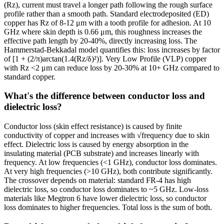
(Rz), current must travel a longer path following the rough surface
profile rather than a smooth path. Standard electrodeposited (ED)
copper has Rz of 8-12 μm with a tooth profile for adhesion. At 10
GHz where skin depth is 0.66 μm, this roughness increases the
effective path length by 20-40%, directly increasing loss. The
Hammerstad-Bekkadal model quantifies this: loss increases by factor
of [1 + (2/π)arctan(1.4(Rz/δ)²)]. Very Low Profile (VLP) copper
with Rz <2 μm can reduce loss by 20-30% at 10+ GHz compared to
standard copper.
What's the difference between conductor loss and
dielectric loss?
Conductor loss (skin effect resistance) is caused by finite
conductivity of copper and increases with √frequency due to skin
effect. Dielectric loss is caused by energy absorption in the
insulating material (PCB substrate) and increases linearly with
frequency. At low frequencies (<1 GHz), conductor loss dominates.
At very high frequencies (>10 GHz), both contribute significantly.
The crossover depends on material: standard FR-4 has high
dielectric loss, so conductor loss dominates to ~5 GHz. Low-loss
materials like Megtron 6 have lower dielectric loss, so conductor
loss dominates to higher frequencies. Total loss is the sum of both.