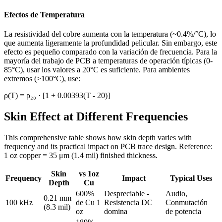
Efectos de Temperatura
La resistividad del cobre aumenta con la temperatura (~0.4%/°C), lo
que aumenta ligeramente la profundidad pelicular. Sin embargo, este
efecto es pequeño comparado con la variación de frecuencia. Para la
mayoría del trabajo de PCB a temperaturas de operación típicas (0-
85°C), usar los valores a 20°C es suficiente. Para ambientes
extremos (>100°C), use:
ρ(T) = ρ₂₀ · [1 + 0.00393(T - 20)]
Skin Effect at Different Frequencies
This comprehensive table shows how skin depth varies with
frequency and its practical impact on PCB trace design. Reference:
1 oz copper = 35 μm (1.4 mil) finished thickness.
Skin
vs 1oz
Frequency
Impact
Typical Uses
Depth
Cu
600%
Despreciable -
Audio,
0.21 mm
100 kHz
de Cu 1
Resistencia DC
Conmutación
(8.3 mil)
oz
domina
de potencia