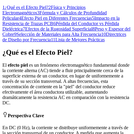
1
¿Qué es el Efecto Piel?
2
Física y Principios
Electromagnéticos
3
Fórmula y Cálculos de Profundidad
Pelicular
4
Efecto Piel en Diferentes Frecuencias
5
Impacto en la
Resistencia de Trazas PCB
6
Pérdida del Conductor vs Pérdida
Dieléctrica
7
Efectos de la Rugosidad Superficial
8
Peso y Espesor del
Cobre
9
Selección de Materiales para Alta Frecuencia
10
Directrices
de Diseño por Frecuencia
11
Lista de Mejores Prácticas
¿Qué es el Efecto Piel?
El
efecto piel
es un fenómeno electromagnético fundamental donde
la corriente alterna (AC) tiende a fluir principalmente cerca de la
superficie externa de un conductor, en lugar de uniformemente a
través de su sección transversal. A altas frecuencias, esta
concentración de corriente en la "piel" del conductor reduce
efectivamente el área conductora utilizable, aumentando
dramáticamente la resistencia AC en comparación con la resistencia
DC.
Perspectiva Clave
En DC (0 Hz), la corriente se distribuye uniformemente a través de
la sección transversal de un conductor. A medida que aumenta la