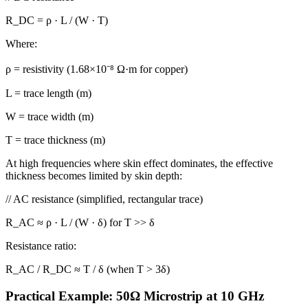
R_DC = ρ · L / (W · T)
Where:
ρ =
resistivity (1.68×10⁻⁸ Ω·m for copper)
L =
trace length (m)
W =
trace width (m)
T =
trace thickness (m)
At high frequencies where skin effect dominates, the effective
thickness becomes limited by skin depth:
//
AC resistance (simplified, rectangular trace)
R_AC ≈ ρ · L / (W · δ)
for T >> δ
Resistance ratio:
R_AC / R_DC ≈ T / δ (
when T > 3δ
)
Practical Example: 50Ω Microstrip at 10 GHz