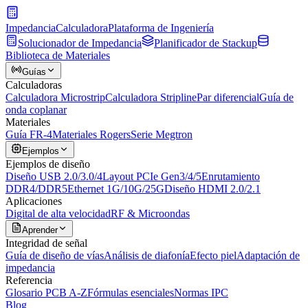
Impedancia
Calculadora
Plataforma de Ingeniería
Solucionador de Impedancia
Planificador de Stackup
Biblioteca de Materiales
Guías
Calculadoras
Calculadora Microstrip
Calculadora Stripline
Par diferencial
Guía de
onda coplanar
Materiales
Guía FR-4
Materiales Rogers
Serie Megtron
Ejemplos
Ejemplos de diseño
Diseño USB 2.0/3.0/4
Layout PCIe Gen3/4/5
Enrutamiento
DDR4/DDR5
Ethernet 1G/10G/25G
Diseño HDMI 2.0/2.1
Aplicaciones
Digital de alta velocidad
RF & Microondas
Aprender
Integridad de señal
Guía de diseño de vías
Análisis de diafonía
Efecto piel
Adaptación de
impedancia
Referencia
Glosario PCB A-Z
Fórmulas esenciales
Normas IPC
Blog