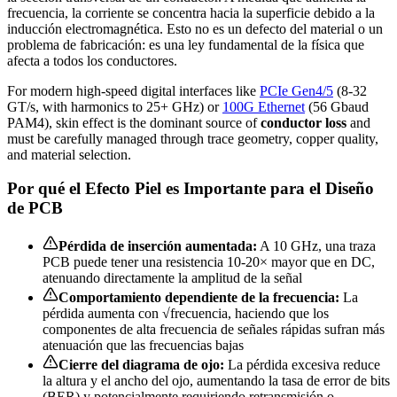
frecuencia, la corriente se concentra hacia la superficie debido a la
inducción electromagnética. Esto no es un defecto del material o un
problema de fabricación: es una ley fundamental de la física que
afecta a todos los conductores.
For modern high-speed digital interfaces like
PCIe Gen4/5
(8-32
GT/s, with harmonics to 25+ GHz) or
100G Ethernet
(56 Gbaud
PAM4), skin effect is the dominant source of
conductor loss
and
must be carefully managed through trace geometry, copper quality,
and material selection.
Por qué el Efecto Piel es Importante para el Diseño
de PCB
Pérdida de inserción aumentada:
A 10 GHz, una traza
PCB puede tener una resistencia 10-20× mayor que en DC,
atenuando directamente la amplitud de la señal
Comportamiento dependiente de la frecuencia:
La
pérdida aumenta con √frecuencia, haciendo que los
componentes de alta frecuencia de señales rápidas sufran más
atenuación que las frecuencias bajas
Cierre del diagrama de ojo:
La pérdida excesiva reduce
la altura y el ancho del ojo, aumentando la tasa de error de bits
(BER) y potencialmente requiriendo retransmisión o