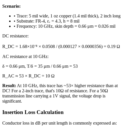
Scenario:
•
Trace: 5 mil wide, 1 oz copper (1.4 mil thick), 2 inch long
•
Substrate: FR-4, εᵣ = 4.3, h = 8 mil
•
Frequency: 10 GHz, skin depth = 0.66 μm = 0.026 mil
DC resistance:
R_DC = 1.68×10⁻⁸ × 0.0508 / (0.000127 × 0.0000356) = 0.19 Ω
AC resistance at 10 GHz:
δ = 0.66 μm, T/δ = 35 μm / 0.66 μm = 53
R_AC ≈ 53 × R_DC = 10 Ω
Result:
At 10 GHz, this trace has ~53× higher resistance than at
DC! For a 2-inch trace, that's 10Ω of resistance. For a 50Ω
transmission line carrying a 1V signal, the voltage drop is
significant.
Insertion Loss Calculation
Conductor loss in dB per unit length is commonly expressed as: