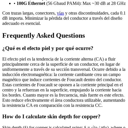
•
100G
Ethernet
(56 Gbaud PAM4):
Max ~30 dB at 28 GHz
Con trazas largas, conectores,
vías
y otras discontinuidades, cada 0.1
dB importa. Minimizar la pérdida del conductor a través del diseño
adecuado es esencial.
Frequently Asked Questions
¿Qué es el efecto piel y por qué ocurre?
El efecto piel es la tendencia de la corriente alterna (CA) a fluir
principalmente cerca de la superficie de un conductor, en lugar de
uniformemente a través de su sección transversal. Ocurre debido a la
inducción electromagnética: la corriente cambiante crea un campo
magnético que induce corrientes de Foucault dentro del conductor.
Estas corrientes de Foucault se oponen a la corriente principal en el
centro y la refuerzan en la superficie, empujando la corriente hacia
los bordes. Cuanto mayor es la frecuencia, más fuerte es este efecto.
Esto reduce efectivamente el área conductora utilizable, aumentando
la resistencia CA en comparación con la resistencia CC.
How do I calculate skin depth for copper?
Skin depth (δ) for copper is calculated using: δ = √(ρ / πfμ), where ρ