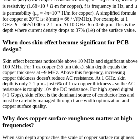
is resistivity (1.68×10⁻⁸ Ω·m for copper), f is frequency in Hz, and μ
is permeability (μ₀ = 4π×10⁻⁷ H/m for copper). A simplified formula
for copper at 20°C is: δ(mm) ≈ 66 / √f(MHz). For example, at 1
GHz: δ = 66/√1000 ≈ 2.1 μm. At 10 GHz: δ ≈ 0.66 μm. This is the
depth where current density drops to 37% (1/e) of the surface value.
When does skin effect become significant for PCB
design?
Skin effect becomes noticeable above 10 MHz and significant above
100 MHz. For 1 oz copper (35 μm thick), skin depth equals the
copper thickness at ~9 MHz. Above this frequency, increasing
copper thickness doesn't reduce AC resistance. At 1 GHz, skin
depth is only 2.1 μm - just 6% of 1 oz copper thickness - so the AC
resistance is roughly 10× the DC resistance. For high-speed digital
(>1 Gbps), skin effect is the dominant source of conductor loss and
must be carefully managed through trace width optimization and
copper surface quality.
Why does copper surface roughness matter at high
frequencies?
When skin depth approaches the scale of copper surface roughness