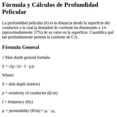
Fórmula y Cálculos de Profundidad
Pelicular
La profundidad pelicular (δ) es la distancia desde la superficie del
conductor a la cual la densidad de corriente ha disminuido a 1/e
(aproximadamente 37%) de su valor en la superficie. Cuantifica qué
tan profundamente penetra la corriente de CA.
Fórmula General
//
Skin depth general formula
δ = √(ρ / (π · f · μ))
Where:
δ =
skin depth (meters)
ρ =
resistivity of conductor (Ω·m)
f =
frequency (Hz)
μ =
permeability (H/m) = μᵣ · μ₀