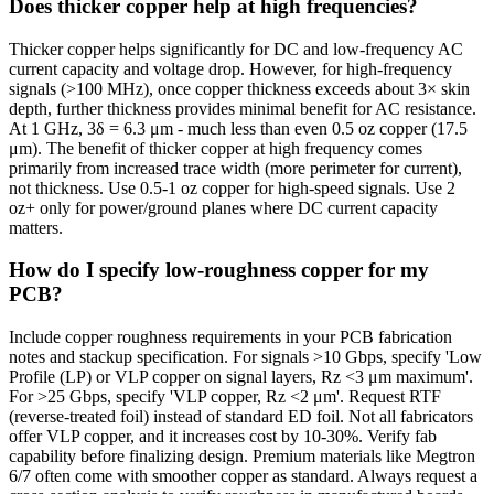
Does thicker copper help at high frequencies?
Thicker copper helps significantly for DC and low-frequency AC
current capacity and voltage drop. However, for high-frequency
signals (>100 MHz), once copper thickness exceeds about 3× skin
depth, further thickness provides minimal benefit for AC resistance.
At 1 GHz, 3δ = 6.3 μm - much less than even 0.5 oz copper (17.5
μm). The benefit of thicker copper at high frequency comes
primarily from increased trace width (more perimeter for current),
not thickness. Use 0.5-1 oz copper for high-speed signals. Use 2
oz+ only for power/ground planes where DC current capacity
matters.
How do I specify low-roughness copper for my
PCB?
Include copper roughness requirements in your PCB fabrication
notes and stackup specification. For signals >10 Gbps, specify 'Low
Profile (LP) or VLP copper on signal layers, Rz <3 μm maximum'.
For >25 Gbps, specify 'VLP copper, Rz <2 μm'. Request RTF
(reverse-treated foil) instead of standard ED foil. Not all fabricators
offer VLP copper, and it increases cost by 10-30%. Verify fab
capability before finalizing design. Premium materials like Megtron
6/7 often come with smoother copper as standard. Always request a