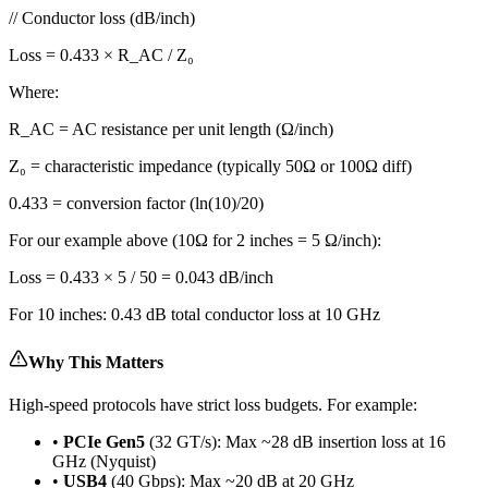
//
Conductor loss (dB/inch)
Loss = 0.433 × R_AC / Z₀
Where:
R_AC =
AC resistance per unit length (Ω/inch)
Z₀ =
characteristic impedance (typically 50Ω or 100Ω diff)
0.433 =
conversion factor (ln(10)/20)
For our example above (10Ω for 2 inches = 5 Ω/inch):
Loss = 0.433 × 5 / 50 =
0.043 dB/
inch
For 10 inches: 0.43 dB total conductor loss at 10 GHz
Why This Matters
High-speed protocols have strict loss budgets. For example:
•
PCIe Gen5
(32 GT/s):
Max ~28 dB insertion loss at 16
GHz (Nyquist)
•
USB4
(40 Gbps):
Max ~20 dB at 20 GHz