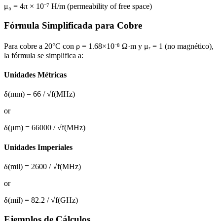
μ₀ = 4π × 10⁻⁷ H/m (
permeability of free space
)
Fórmula Simplificada para Cobre
Para cobre a 20°C con ρ = 1.68×10⁻⁸ Ω·m y μᵣ = 1 (no magnético),
la fórmula se simplifica a:
Unidades Métricas
δ(mm) = 66 / √f(MHz)
or
δ(μm) = 66000 / √f(MHz)
Unidades Imperiales
δ(mil) = 2600 / √f(MHz)
or
δ(mil) = 82.2 / √f(GHz)
Ejemplos de Cálculos