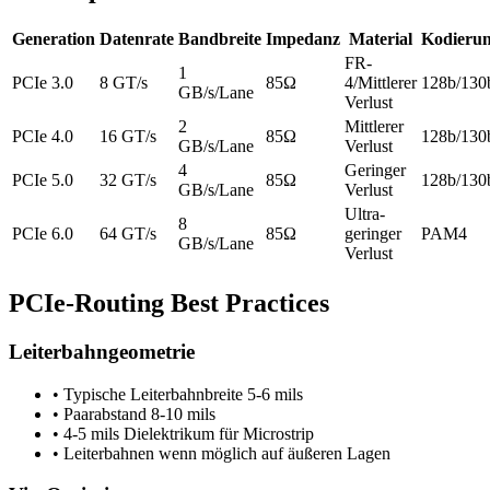
Generation
Datenrate
Bandbreite
Impedanz
Material
Kodieru
FR-
1
PCIe 3.0
8 GT/s
85Ω
4/Mittlerer
128b/130
GB/s/Lane
Verlust
2
Mittlerer
PCIe 4.0
16 GT/s
85Ω
128b/130
GB/s/Lane
Verlust
4
Geringer
PCIe 5.0
32 GT/s
85Ω
128b/130
GB/s/Lane
Verlust
Ultra-
8
PCIe 6.0
64 GT/s
85Ω
geringer
PAM4
GB/s/Lane
Verlust
PCIe-Routing Best Practices
Leiterbahngeometrie
• Typische Leiterbahnbreite 5-6 mils
• Paarabstand 8-10 mils
• 4-5 mils Dielektrikum für Microstrip
• Leiterbahnen wenn möglich auf äußeren Lagen