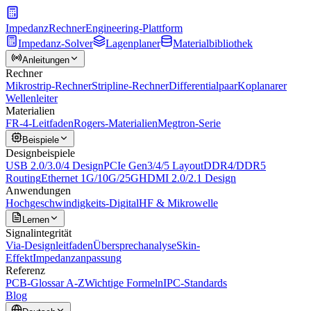
Impedanz
Rechner
Engineering-Plattform
Impedanz-Solver
Lagenplaner
Materialbibliothek
Anleitungen
Rechner
Mikrostrip-Rechner
Stripline-Rechner
Differentialpaar
Koplanarer
Wellenleiter
Materialien
FR-4-Leitfaden
Rogers-Materialien
Megtron-Serie
Beispiele
Designbeispiele
USB 2.0/3.0/4 Design
PCIe Gen3/4/5 Layout
DDR4/DDR5
Routing
Ethernet 1G/10G/25G
HDMI 2.0/2.1 Design
Anwendungen
Hochgeschwindigkeits-Digital
HF & Mikrowelle
Lernen
Signalintegrität
Via-Designleitfaden
Übersprechanalyse
Skin-
Effekt
Impedanzanpassung
Referenz
PCB-Glossar A-Z
Wichtige Formeln
IPC-Standards
Blog