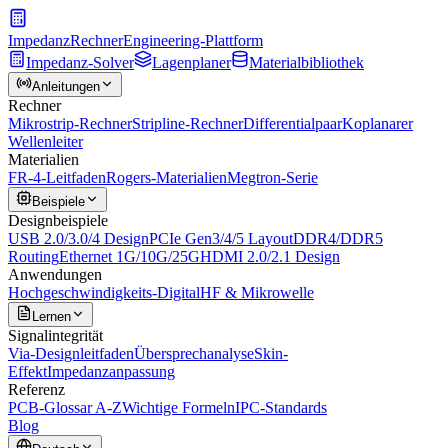
Impedanz
Rechner
Engineering-Plattform
Impedanz-Solver
Lagenplaner
Materialbibliothek
Anleitungen
Rechner
Mikrostrip-Rechner
Stripline-Rechner
Differentialpaar
Koplanarer
Wellenleiter
Materialien
FR-4-Leitfaden
Rogers-Materialien
Megtron-Serie
Beispiele
Designbeispiele
USB 2.0/3.0/4 Design
PCIe Gen3/4/5 Layout
DDR4/DDR5
Routing
Ethernet 1G/10G/25G
HDMI 2.0/2.1 Design
Anwendungen
Hochgeschwindigkeits-Digital
HF & Mikrowelle
Lernen
Signalintegrität
Via-Designleitfaden
Übersprechanalyse
Skin-
Effekt
Impedanzanpassung
Referenz
PCB-Glossar A-Z
Wichtige Formeln
IPC-Standards
Blog