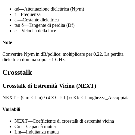
αd
—
Attenuazione dielettrica (Np/m)
f
—
Frequenza
εᵣ
—
Costante dielettrica
tan δ
—
Tangente di perdita (Df)
c
—
Velocità della luce
Note
Convertire Np/m in dB/pollice: moltiplicare per 0.22. La perdita
dielettrica domina sopra ~1 GHz.
Crosstalk
Crosstalk di Estremità Vicina (NEXT)
NEXT = (Cm × Lm) / (4 × C × L) ≈ Kb × Lunghezza_Accoppiata
Variabili
NEXT
—
Coefficiente di crosstalk di estremità vicina
Cm
—
Capacità mutua
Lm
—
Induttanza mutua