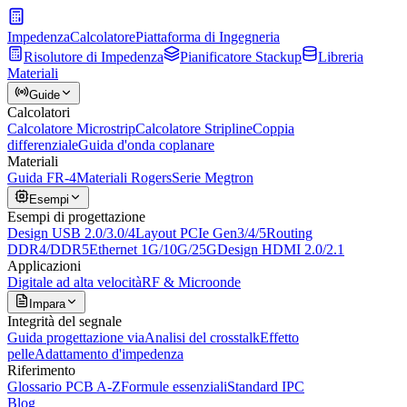
Impedenza
Calcolatore
Piattaforma di Ingegneria
Risolutore di Impedenza
Pianificatore Stackup
Libreria
Materiali
Guide
Calcolatori
Calcolatore Microstrip
Calcolatore Stripline
Coppia
differenziale
Guida d'onda coplanare
Materiali
Guida FR-4
Materiali Rogers
Serie Megtron
Esempi
Esempi di progettazione
Design USB 2.0/3.0/4
Layout PCIe Gen3/4/5
Routing
DDR4/DDR5
Ethernet 1G/10G/25G
Design HDMI 2.0/2.1
Applicazioni
Digitale ad alta velocità
RF & Microonde
Impara
Integrità del segnale
Guida progettazione via
Analisi del crosstalk
Effetto
pelle
Adattamento d'impedenza
Riferimento
Glossario PCB A-Z
Formule essenziali
Standard IPC
Blog