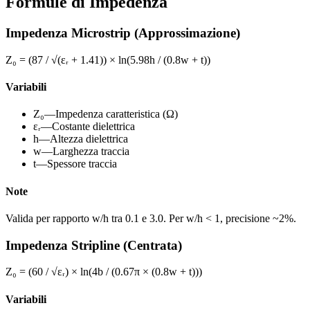
Formule di Impedenza
Impedenza Microstrip (Approssimazione)
Z₀ = (87 / √(εᵣ + 1.41)) × ln(5.98h / (0.8w + t))
Variabili
Z₀
—
Impedenza caratteristica (Ω)
εᵣ
—
Costante dielettrica
h
—
Altezza dielettrica
w
—
Larghezza traccia
t
—
Spessore traccia
Note
Valida per rapporto w/h tra 0.1 e 3.0. Per w/h < 1, precisione ~2%.
Impedenza Stripline (Centrata)
Z₀ = (60 / √εᵣ) × ln(4b / (0.67π × (0.8w + t)))
Variabili