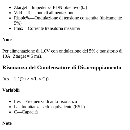
Ztarget
—
Impedenza PDN obiettivo (Ω)
Vdd
—
Tensione di alimentazione
Ripple%
—
Ondulazione di tensione consentita (tipicamente
5%)
Imax
—
Corrente transitoria massima
Note
Per alimentazione di 1.0V con ondulazione del 5% e transitorio di
10A: Ztarget = 5 mΩ.
Risonanza del Condensatore di Disaccoppiamento
fres = 1 / (2π × √(L × C))
Variabili
fres
—
Frequenza di auto-risonanza
L
—
Induttanza serie equivalente (ESL)
C
—
Capacità
Note