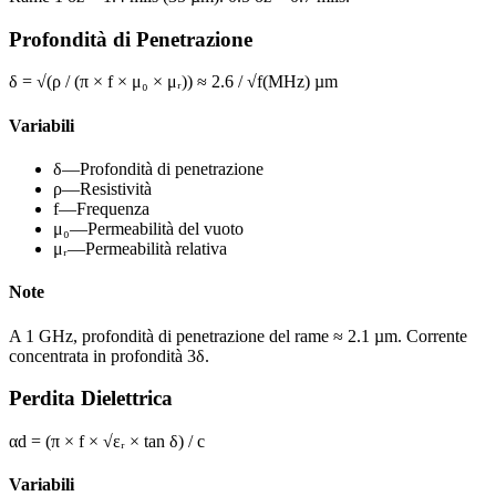
Profondità di Penetrazione
δ = √(ρ / (π × f × μ₀ × μᵣ)) ≈ 2.6 / √f(MHz) µm
Variabili
δ
—
Profondità di penetrazione
ρ
—
Resistività
f
—
Frequenza
μ₀
—
Permeabilità del vuoto
μᵣ
—
Permeabilità relativa
Note
A 1 GHz, profondità di penetrazione del rame ≈ 2.1 µm. Corrente
concentrata in profondità 3δ.
Perdita Dielettrica
αd = (π × f × √εᵣ × tan δ) / c
Variabili