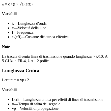
λ = c / (f × √εᵣ(eff))
Variabili
λ
—
Lunghezza d'onda
c
—
Velocità della luce
f
—
Frequenza
εᵣ(eff)
—
Costante dielettrica effettiva
Note
La traccia diventa linea di trasmissione quando lunghezza > λ/10. A
5 GHz in FR-4, λ ≈ 1.2 pollici.
Lunghezza Critica
Lcrit = tr × vp / 2
Variabili
Lcrit
—
Lunghezza critica per effetti di linea di trasmissione
tr
—
Tempo di salita del segnale
vp
—
Velocità di propagazione