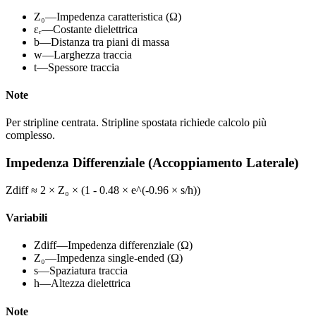
Z₀
—
Impedenza caratteristica (Ω)
εᵣ
—
Costante dielettrica
b
—
Distanza tra piani di massa
w
—
Larghezza traccia
t
—
Spessore traccia
Note
Per stripline centrata. Stripline spostata richiede calcolo più
complesso.
Impedenza Differenziale (Accoppiamento Laterale)
Zdiff ≈ 2 × Z₀ × (1 - 0.48 × e^(-0.96 × s/h))
Variabili
Zdiff
—
Impedenza differenziale (Ω)
Z₀
—
Impedenza single-ended (Ω)
s
—
Spaziatura traccia
h
—
Altezza dielettrica
Note