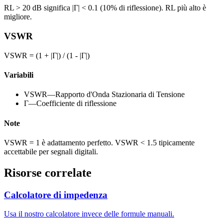
RL > 20 dB significa |Γ| < 0.1 (10% di riflessione). RL più alto è
migliore.
VSWR
VSWR = (1 + |Γ|) / (1 - |Γ|)
Variabili
VSWR
—
Rapporto d'Onda Stazionaria di Tensione
Γ
—
Coefficiente di riflessione
Note
VSWR = 1 è adattamento perfetto. VSWR < 1.5 tipicamente
accettabile per segnali digitali.
Risorse correlate
Calcolatore di impedenza
Usa il nostro calcolatore invece delle formule manuali.