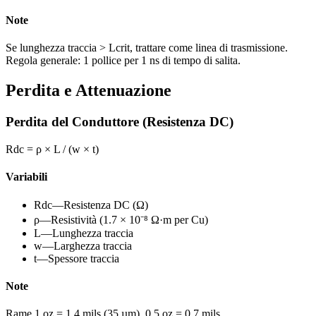
Note
Se lunghezza traccia > Lcrit, trattare come linea di trasmissione.
Regola generale: 1 pollice per 1 ns di tempo di salita.
Perdita e Attenuazione
Perdita del Conduttore (Resistenza DC)
Rdc = ρ × L / (w × t)
Variabili
Rdc
—
Resistenza DC (Ω)
ρ
—
Resistività (1.7 × 10⁻⁸ Ω·m per Cu)
L
—
Lunghezza traccia
w
—
Larghezza traccia
t
—
Spessore traccia
Note
Rame 1 oz = 1.4 mils (35 µm). 0.5 oz = 0.7 mils.