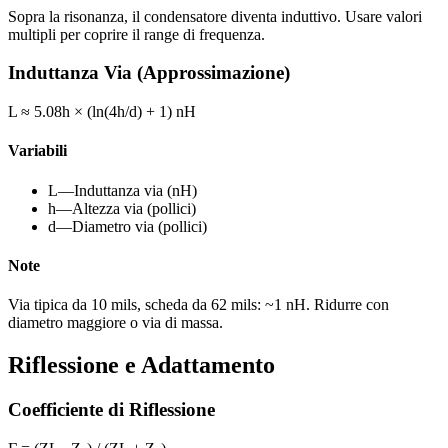
Sopra la risonanza, il condensatore diventa induttivo. Usare valori
multipli per coprire il range di frequenza.
Induttanza Via (Approssimazione)
L ≈ 5.08h × (ln(4h/d) + 1) nH
Variabili
L
—
Induttanza via (nH)
h
—
Altezza via (pollici)
d
—
Diametro via (pollici)
Note
Via tipica da 10 mils, scheda da 62 mils: ~1 nH. Ridurre con
diametro maggiore o via di massa.
Riflessione e Adattamento
Coefficiente di Riflessione