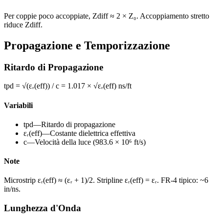
Per coppie poco accoppiate, Zdiff ≈ 2 × Z₀. Accoppiamento stretto
riduce Zdiff.
Propagazione e Temporizzazione
Ritardo di Propagazione
tpd = √(εᵣ(eff)) / c = 1.017 × √εᵣ(eff) ns/ft
Variabili
tpd
—
Ritardo di propagazione
εᵣ(eff)
—
Costante dielettrica effettiva
c
—
Velocità della luce (983.6 × 10⁶ ft/s)
Note
Microstrip εᵣ(eff) ≈ (εᵣ + 1)/2. Stripline εᵣ(eff) = εᵣ. FR-4 tipico: ~6
in/ns.
Lunghezza d'Onda