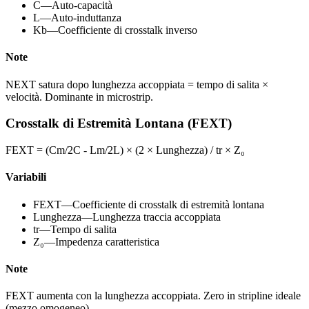
C
—
Auto-capacità
L
—
Auto-induttanza
Kb
—
Coefficiente di crosstalk inverso
Note
NEXT satura dopo lunghezza accoppiata = tempo di salita ×
velocità. Dominante in microstrip.
Crosstalk di Estremità Lontana (FEXT)
FEXT = (Cm/2C - Lm/2L) × (2 × Lunghezza) / tr × Z₀
Variabili
FEXT
—
Coefficiente di crosstalk di estremità lontana
Lunghezza
—
Lunghezza traccia accoppiata
tr
—
Tempo di salita
Z₀
—
Impedenza caratteristica
Note
FEXT aumenta con la lunghezza accoppiata. Zero in stripline ideale
(mezzo omogeneo).