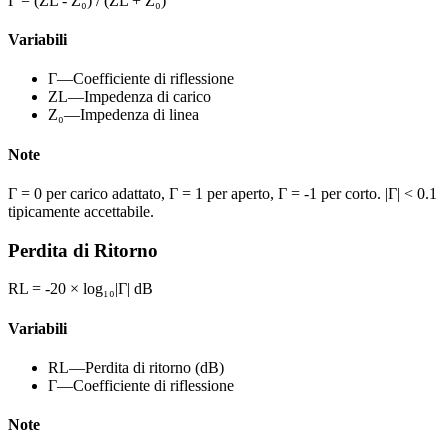
Γ = (ZL - Z₀) / (ZL + Z₀)
Variabili
Γ
—
Coefficiente di riflessione
ZL
—
Impedenza di carico
Z₀
—
Impedenza di linea
Note
Γ = 0 per carico adattato, Γ = 1 per aperto, Γ = -1 per corto. |Γ| < 0.1
tipicamente accettabile.
Perdita di Ritorno
RL = -20 × log₁₀|Γ| dB
Variabili
RL
—
Perdita di ritorno (dB)
Γ
—
Coefficiente di riflessione
Note