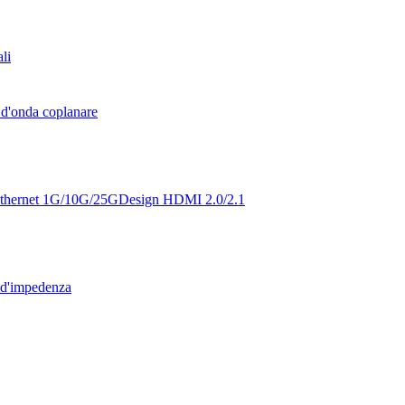
li
d'onda coplanare
thernet 1G/10G/25G
Design HDMI 2.0/2.1
 d'impedenza