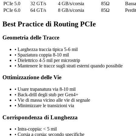
PCIe 5.0
32 GT/s
4 GB/s/corsia
85Ω
Bassa
PCIe 6.0
64 GT/s
8 GB/s/corsia
85Ω
Perdit
Best Practice di Routing PCIe
Geometria delle Tracce
• Larghezza traccia tipica 5-6 mil
• Spaziatura coppia 8-10 mil
• Dielettrico 4-5 mil per microstrip
• Mantenere le tracce sugli strati esterni quando possibile
Ottimizzazione delle Vie
• Usare trapanatura via 8-10 mil
• Back-drill degli stub per Gen4+
• Vie di massa vicino alle vie di segnale
• Minimizzare le transizioni via
Corrispondenza di Lunghezza
• Intra-coppia: < 5 mil
• Corsia a corsia: secondo specifiche