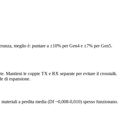
tolleranza, meglio è: puntare a ±10% per Gen4 e ±7% per Gen5.
te. Mantieni le coppie TX e RX separate per evitare il crosstalk.
de di espansione.
i materiali a perdita media (Df ~0,008-0,010) spesso funzionano.