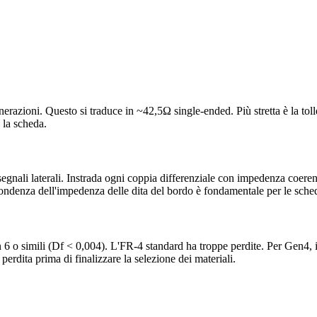
nerazioni. Questo si traduce in ~42,5Ω single-ended. Più stretta è la 
 la scheda.
gnali laterali. Instrada ogni coppia differenziale con impedenza coeren
rispondenza dell'impedenza delle dita del bordo è fondamentale per le sche
6 o simili (Df < 0,004). L'FR-4 standard ha troppe perdite. Per Gen4, 
erdita prima di finalizzare la selezione dei materiali.