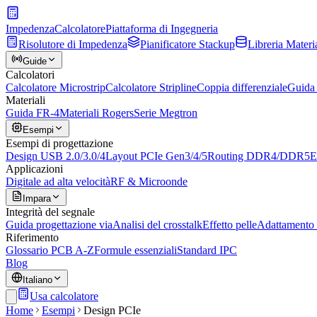
Impedenza
Calcolatore
Piattaforma di Ingegneria
Risolutore di Impedenza
Pianificatore Stackup
Libreria Materia
Guide
Calcolatori
Calcolatore Microstrip
Calcolatore Stripline
Coppia differenziale
Guida 
Materiali
Guida FR-4
Materiali Rogers
Serie Megtron
Esempi
Esempi di progettazione
Design USB 2.0/3.0/4
Layout PCIe Gen3/4/5
Routing DDR4/DDR5
E
Applicazioni
Digitale ad alta velocità
RF & Microonde
Impara
Integrità del segnale
Guida progettazione via
Analisi del crosstalk
Effetto pelle
Adattamento
Riferimento
Glossario PCB A-Z
Formule essenziali
Standard IPC
Blog
Italiano
Usa calcolatore
Home
Esempi
Design PCIe