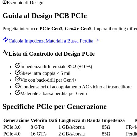
Esempio di Design
Guida al Design PCB PCIe
Progetta interfacce
PCIe Gen3, Gen4 e Gen5
. Impara il routing diff
Calcola Impedenza
Materiali a Bassa Perdita
Lista di Controllo del Design PCIe
Impedenza differenziale 85Ω (±10%)
Skew intra-coppia < 5 mil
Vie con back-drill per Gen4+
Condensatori di accoppiamento AC vicino al trasmettitore
Materiale a bassa perdita per Gen5
Specifiche PCIe per Generazione
Generazione
Velocità Dati
Larghezza di Banda
Impedenza
PCIe 3.0
8 GT/s
1 GB/s/corsia
85Ω
FR-4/
PCIe 4.0
16 GT/s
2 GB/s/corsia
85Ω
Perdi