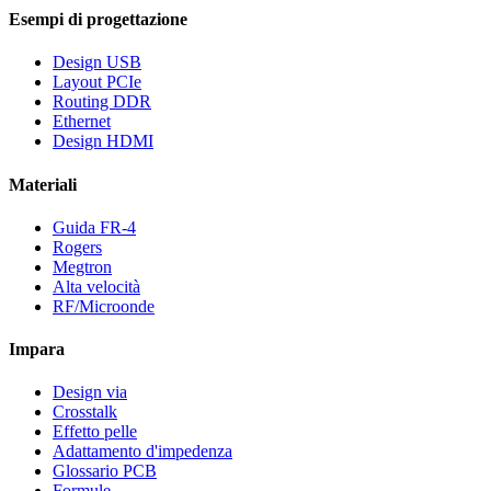
Esempi di progettazione
Design USB
Layout PCIe
Routing DDR
Ethernet
Design HDMI
Materiali
Guida FR-4
Rogers
Megtron
Alta velocità
RF/Microonde
Impara
Design via
Crosstalk
Effetto pelle
Adattamento d'impedenza
Glossario PCB
Formule