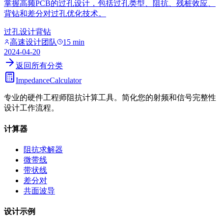
掌握高频PCB的过孔设计，包括过孔类型、阻抗、残桩效应、
背钻和差分对过孔优化技术。
过孔设计
背钻
高速设计团队
15 min
2024-04-20
返回所有分类
ImpedanceCalculator
专业的硬件工程师阻抗计算工具。简化您的射频和信号完整性
设计工作流程。
计算器
阻抗求解器
微带线
带状线
差分对
共面波导
设计示例