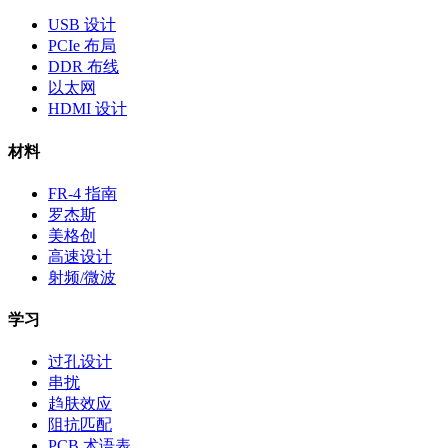
USB 设计
PCIe 布局
DDR 布线
以太网
HDMI 设计
材料
FR-4 指南
罗杰斯
美格创
高速设计
射频/微波
学习
过孔设计
串扰
趋肤效应
阻抗匹配
PCB 术语表