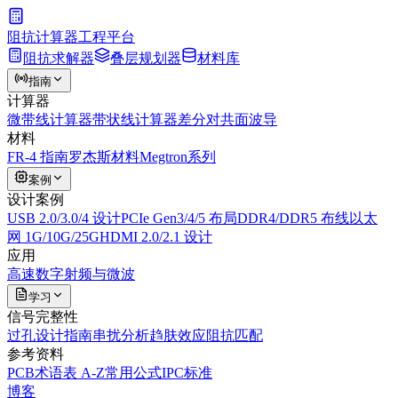
阻抗
计算器
工程平台
阻抗求解器
叠层规划器
材料库
指南
计算器
微带线计算器
带状线计算器
差分对
共面波导
材料
FR-4 指南
罗杰斯材料
Megtron系列
案例
设计案例
USB 2.0/3.0/4 设计
PCIe Gen3/4/5 布局
DDR4/DDR5 布线
以太
网 1G/10G/25G
HDMI 2.0/2.1 设计
应用
高速数字
射频与微波
学习
信号完整性
过孔设计指南
串扰分析
趋肤效应
阻抗匹配
参考资料
PCB术语表 A-Z
常用公式
IPC标准
博客