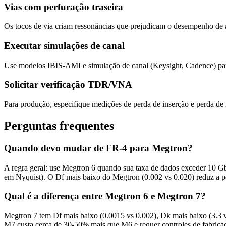
Vias com perfuração traseira
Os tocos de via criam ressonâncias que prejudicam o desempenho de alt
Executar simulações de canal
Use modelos IBIS-AMI e simulação de canal (Keysight, Cadence) para
Solicitar verificação TDR/VNA
Para produção, especifique medições de perda de inserção e perda de r
Perguntas frequentes
Quando devo mudar de FR-4 para Megtron?
A regra geral: use Megtron 6 quando sua taxa de dados exceder 10 
em Nyquist). O Df mais baixo do Megtron (0.002 vs 0.020) reduz a p
Qual é a diferença entre Megtron 6 e Megtron 7?
Megtron 7 tem Df mais baixo (0.0015 vs 0.002), Dk mais baixo (3.3
M7 custa cerca de 30-50% mais que M6 e requer controles de fabricaç