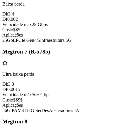
Baixa perda
Dk
3.4
Df
0.002
Velocidade máx
28 Gbps
Custo
$$$
Aplicações
25GbE
PCIe Gen4/5
Infraestrutura 5G
Megtron 7 (R-5785)
Ultra baixa perda
Dk
3.3
Df
0.0015
Velocidade máx
56+ Gbps
Custo
$$$$
Aplicações
56G PAM4
112G SerDes
Aceleradores IA
Megtron 8