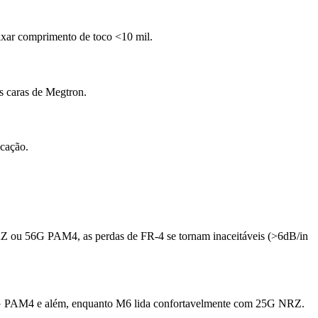
eixar comprimento de toco <10 mil.
s caras de Megtron.
icação.
RZ ou 56G PAM4, as perdas de FR-4 se tornam inaceitáveis (>6dB/in
 56G PAM4 e além, enquanto M6 lida confortavelmente com 25G NRZ.