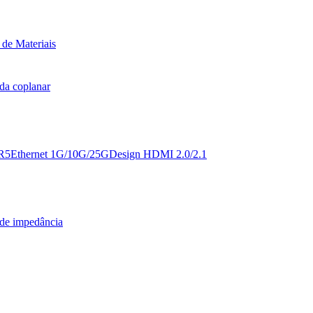
 de Materiais
da coplanar
R5
Ethernet 1G/10G/25G
Design HDMI 2.0/2.1
de impedância