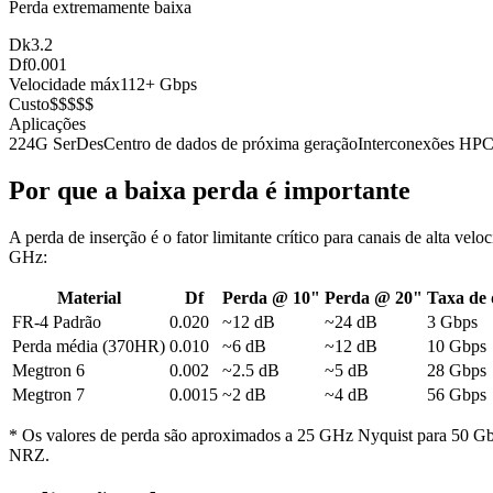
Perda extremamente baixa
Dk
3.2
Df
0.001
Velocidade máx
112+ Gbps
Custo
$$$$$
Aplicações
224G SerDes
Centro de dados de próxima geração
Interconexões HP
Por que a baixa perda é importante
A perda de inserção é o fator limitante crítico para canais de alta v
GHz:
Material
Df
Perda @ 10"
Perda @ 20"
Taxa de
FR-4 Padrão
0.020
~12 dB
~24 dB
3 Gbps
Perda média (370HR)
0.010
~6 dB
~12 dB
10 Gbps
Megtron 6
0.002
~2.5 dB
~5 dB
28 Gbps
Megtron 7
0.0015
~2 dB
~4 dB
56 Gbps
* Os valores de perda são aproximados a 25 GHz Nyquist para 50 Gbp
NRZ.