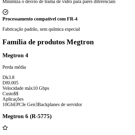
Minimiza o desvio de trama de vidro para pares diferenciais
Processamento compatível com FR-4
Fabricação padrão, sem química especial
Família de produtos Megtron
Megtron 4
Perda média
Dk
3.8
Df
0.005
Velocidade máx
10 Gbps
Custo
$$
Aplicações
10GbE
PCIe Gen3
Backplanes de servidor
Megtron 6 (R-5775)