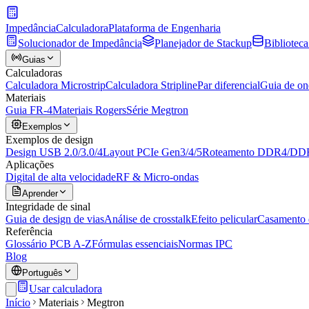
Impedância
Calculadora
Plataforma de Engenharia
Solucionador de Impedância
Planejador de Stackup
Biblioteca
Guias
Calculadoras
Calculadora Microstrip
Calculadora Stripline
Par diferencial
Guia de on
Materiais
Guia FR-4
Materiais Rogers
Série Megtron
Exemplos
Exemplos de design
Design USB 2.0/3.0/4
Layout PCIe Gen3/4/5
Roteamento DDR4/DD
Aplicações
Digital de alta velocidade
RF & Micro-ondas
Aprender
Integridade de sinal
Guia de design de vias
Análise de crosstalk
Efeito pelicular
Casamento 
Referência
Glossário PCB A-Z
Fórmulas essenciais
Normas IPC
Blog
Português
Usar calculadora
Início
Materiais
Megtron