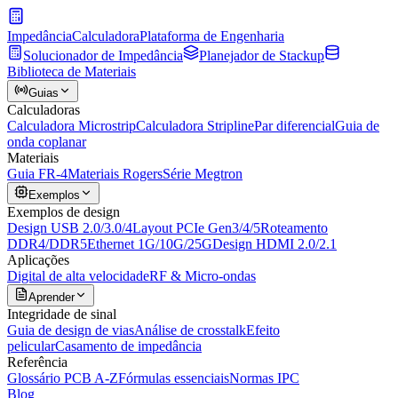
Impedância
Calculadora
Plataforma de Engenharia
Solucionador de Impedância
Planejador de Stackup
Biblioteca de Materiais
Guias
Calculadoras
Calculadora Microstrip
Calculadora Stripline
Par diferencial
Guia de
onda coplanar
Materiais
Guia FR-4
Materiais Rogers
Série Megtron
Exemplos
Exemplos de design
Design USB 2.0/3.0/4
Layout PCIe Gen3/4/5
Roteamento
DDR4/DDR5
Ethernet 1G/10G/25G
Design HDMI 2.0/2.1
Aplicações
Digital de alta velocidade
RF & Micro-ondas
Aprender
Integridade de sinal
Guia de design de vias
Análise de crosstalk
Efeito
pelicular
Casamento de impedância
Referência
Glossário PCB A-Z
Fórmulas essenciais
Normas IPC
Blog