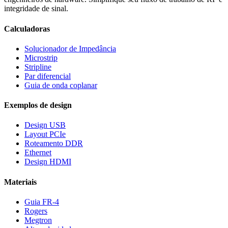
integridade de sinal.
Calculadoras
Solucionador de Impedância
Microstrip
Stripline
Par diferencial
Guia de onda coplanar
Exemplos de design
Design USB
Layout PCIe
Roteamento DDR
Ethernet
Design HDMI
Materiais
Guia FR-4
Rogers
Megtron