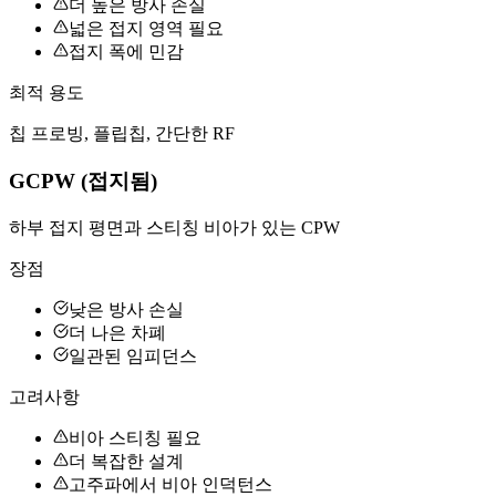
더 높은 방사 손실
넓은 접지 영역 필요
접지 폭에 민감
최적 용도
칩 프로빙, 플립칩, 간단한 RF
GCPW (접지됨)
하부 접지 평면과 스티칭 비아가 있는 CPW
장점
낮은 방사 손실
더 나은 차폐
일관된 임피던스
고려사항
비아 스티칭 필요
더 복잡한 설계
고주파에서 비아 인덕턴스