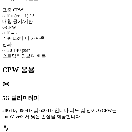
표준 CPW
εeff ≈ (εr + 1) / 2
대칭 공기/기판
GCPW
εeff → εr
기판 Dk에 더 가까움
전파
~120-140 ps/in
스트립라인보다 빠름
CPW 응용
5G 밀리미터파
28GHz, 39GHz 및 60GHz 안테나 피드 및 전이. GCPW는
mmWave에서 낮은 손실을 제공합니다.