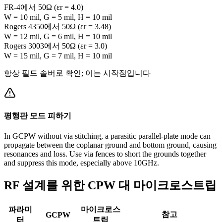
FR-4에서 50Ω (εr = 4.0)
W = 10 mil, G = 5 mil, H = 10 mil
Rogers 4350에서 50Ω (εr = 3.48)
W = 12 mil, G = 6 mil, H = 10 mil
Rogers 3003에서 50Ω (εr = 3.0)
W = 15 mil, G = 7 mil, H = 10 mil
항상 필드 솔버로 확인; 이는 시작점입니다
평행판 모드 피하기
In GCPW without via stitching, a parasitic parallel-plate mode can
propagate between the coplanar ground and bottom ground, causing
resonances and loss. Use via fences to short the grounds together
and suppress this mode, especially above 10GHz.
RF 설계를 위한 CPW 대 마이크로스트립
파라미
마이크로스
참고
GCPW
터
트립