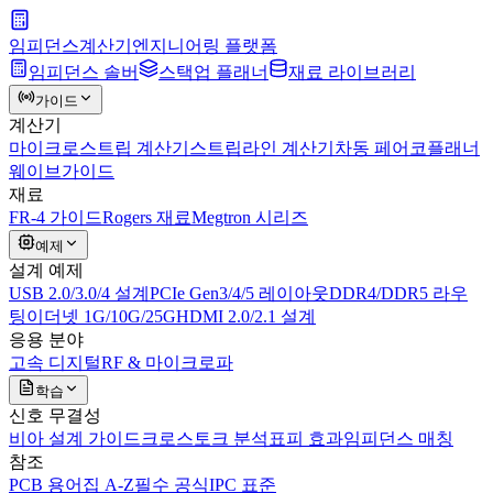
임피던스
계산기
엔지니어링 플랫폼
임피던스 솔버
스택업 플래너
재료 라이브러리
가이드
계산기
마이크로스트립 계산기
스트립라인 계산기
차동 페어
코플래너
웨이브가이드
재료
FR-4 가이드
Rogers 재료
Megtron 시리즈
예제
설계 예제
USB 2.0/3.0/4 설계
PCIe Gen3/4/5 레이아웃
DDR4/DDR5 라우
팅
이더넷 1G/10G/25G
HDMI 2.0/2.1 설계
응용 분야
고속 디지털
RF & 마이크로파
학습
신호 무결성
비아 설계 가이드
크로스토크 분석
표피 효과
임피던스 매칭
참조
PCB 용어집 A-Z
필수 공식
IPC 표준