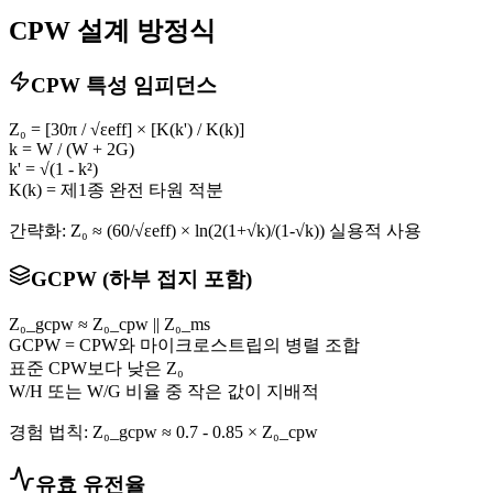
CPW 설계 방정식
CPW 특성 임피던스
Z₀ = [30π / √εeff] × [K(k') / K(k)]
k = W / (W + 2G)
k' = √(1 - k²)
K(k) = 제1종 완전 타원 적분
간략화: Z₀ ≈ (60/√εeff) × ln(2(1+√k)/(1-√k)) 실용적 사용
GCPW (하부 접지 포함)
Z₀_gcpw ≈ Z₀_cpw || Z₀_ms
GCPW = CPW와 마이크로스트립의 병렬 조합
표준 CPW보다 낮은 Z₀
W/H 또는 W/G 비율 중 작은 값이 지배적
경험 법칙: Z₀_gcpw ≈ 0.7 - 0.85 × Z₀_cpw
유효 유전율