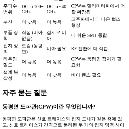
주파수
CPW는 밀리미터파에서 더
DC to 100+
DC to ~40
GHz
GHz
범위
잘 확장됨
고주파에서 더 나은 펄스
분산
더 낮음
더 높음
형상
부품 장
직접 (비아
접지로 비
더 쉬운 SMT 통합
착
없음)
아
접지 정
로컬 (동평
비아 필요
RF 전환에 더 적합
의
면)
라우팅
CPW는 동평면 접지가 필
더 낮음
더 높음
밀도
요함
설계 복
더 높음
더 낮음
비아 펜스 필요
잡성
자주 묻는 질문
동평면 도파관(CPW)이란 무엇입니까?
동평면 도파관은 신호 트레이스와 접지 도체가 같은 층에 있
고, 신호 트레이스가 간격으로 분리된 두 개의 접지 영역 사이