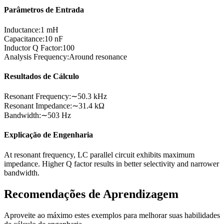
Parâmetros de Entrada
Inductance
:
1 mH
Capacitance
:
10 nF
Inductor Q Factor
:
100
Analysis Frequency
:
Around resonance
Resultados de Cálculo
Resonant Frequency
:
∼50.3 kHz
Resonant Impedance
:
∼31.4 kΩ
Bandwidth
:
∼503 Hz
Explicação de Engenharia
At resonant frequency, LC parallel circuit exhibits maximum
impedance. Higher Q factor results in better selectivity and narrower
bandwidth.
Recomendações de Aprendizagem
Aproveite ao máximo estes exemplos para melhorar suas habilidades