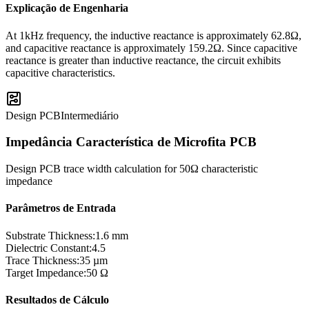
Explicação de Engenharia
At 1kHz frequency, the inductive reactance is approximately 62.8Ω,
and capacitive reactance is approximately 159.2Ω. Since capacitive
reactance is greater than inductive reactance, the circuit exhibits
capacitive characteristics.
Design PCB
Intermediário
Impedância Característica de Microfita PCB
Design PCB trace width calculation for 50Ω characteristic
impedance
Parâmetros de Entrada
Substrate Thickness
:
1.6 mm
Dielectric Constant
:
4.5
Trace Thickness
:
35 µm
Target Impedance
:
50 Ω
Resultados de Cálculo