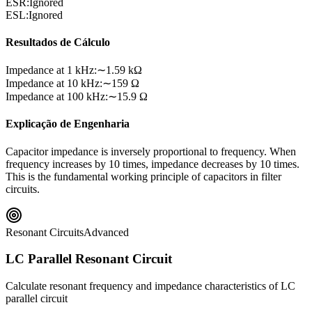
ESR
:
Ignored
ESL
:
Ignored
Resultados de Cálculo
Impedance at 1 kHz
:
∼1.59 kΩ
Impedance at 10 kHz
:
∼159 Ω
Impedance at 100 kHz
:
∼15.9 Ω
Explicação de Engenharia
Capacitor impedance is inversely proportional to frequency. When
frequency increases by 10 times, impedance decreases by 10 times.
This is the fundamental working principle of capacitors in filter
circuits.
Resonant Circuits
Advanced
LC Parallel Resonant Circuit
Calculate resonant frequency and impedance characteristics of LC
parallel circuit