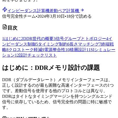
インピーダンス計算機
差動ペア計算機
信号完全性チーム
•
2024年3月10日
•
18分で読める
目次
1
はじめに
2
DDR世代の概要
3
信号グループとトポロジー
4
イ
ンピーダンス制御
5
タイミング制約
6
長さマッチング
7
終端戦
略
8
クロストーク軽減
9
電源整合性
10
積層設計
11
SIシミュレー
ション
12
設計チェックリスト
はじめに：DDRメモリ設計の課題
DDR（ダブルデータレート）メモリインターフェースは、
正しく設計するのが最も困難な高速インターフェースの1つ
です。差動信号を使用する他のプロトコルとは異なり、
DDRはタイトなタイミングマージンを持つシングルエンド
信号に依存しているため、信号完全性の問題に特に敏感で
す。