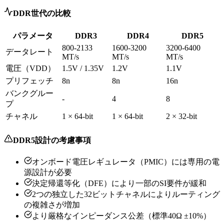
DDR世代の比較
パラメータ
DDR3
DDR4
DDR5
800-2133
1600-3200
3200-6400
データレート
MT/s
MT/s
MT/s
電圧（VDD）
1.5V / 1.35V
1.2V
1.1V
プリフェッチ
8n
8n
16n
バンクグルー
-
4
8
プ
チャネル
1 × 64-bit
1 × 64-bit
2 × 32-bit
DDR5設計の考慮事項
オンボード電圧レギュレータ（PMIC）には専用の電
源設計が必要
決定帰還等化（DFE）により一部のSI要件が緩和
2つの独立した32ビットチャネルによりルーティング
の複雑さが増加
より厳格なインピーダンス公差（標準40Ω ±10%）