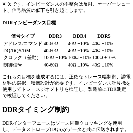
可欠です。インピーダンスの不整合は反射、オーバーシュー
ト、信号品質の低下を引き起こします。
DDRインピーダンス目標
信号タイプ
DDR3
DDR4
DDR5
アドレス/コマンド
40-60Ω
40Ω ±10%
40Ω ±10%
DQ/DQS/DM
40-60Ω
40Ω ±10%
40Ω ±10%
クロック（差動）
100Ω ±10%
100Ω ±10%
100Ω ±10%
制御信号
40-60Ω
40Ω ±10%
40Ω ±10%
これらの目標を達成するには、正確なトレース幅制御、誘電
材料の選択、積層設計が必要です。インピーダンス計算機を
使用してトレースジオメトリを検証し、製造前にTDR測定
で検証してください。
DDRタイミング制約
DDRインターフェースはソース同期クロッキングを使用
し、データストローブ(DQS)がデータと共に伝送されます。