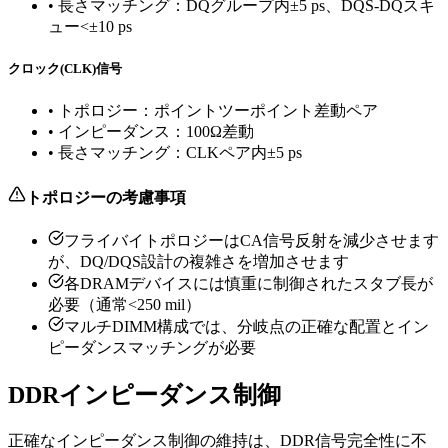
•
長さマッチング：DQグループ内±5 ps、DQS-DQスキ
ュー<±10 ps
クロック(CLK)信号
•
トポロジー：ポイントツーポイント差動ペア
•
インピーダンス：100Ω差動
•
長さマッチング：CLKペア内±5 ps
トポロジーの考慮事項
フライバイトポロジーはCA信号反射を減少させます
が、DQ/DQS設計の複雑さを増加させます
各DRAMデバイスには慎重に制御されたスタブ長が
必要（通常<250 mil）
マルチDIMM構成では、分岐点の正確な配置とイン
ピーダンスマッチングが必要
DDRインピーダンス制御
正確なインピーダンス制御の維持は、DDR信号完全性に不