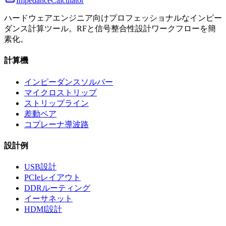
ImpedanceCalculator
ハードウェアエンジニア向けプロフェッショナルなインピー
ダンス計算ツール。RFと信号整合性設計ワークフローを簡
素化。
計算機
インピーダンスソルバー
マイクロストリップ
ストリップライン
差動ペア
コプレーナ導波路
設計例
USB設計
PCIeレイアウト
DDRルーティング
イーサネット
HDMI設計