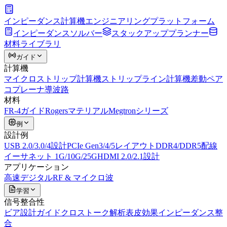
インピーダンス
計算機
エンジニアリングプラットフォーム
インピーダンスソルバー
スタックアッププランナー
材料ライブラリ
ガイド
計算機
マイクロストリップ計算機
ストリップライン計算機
差動ペア
コプレーナ導波路
材料
FR-4ガイド
Rogersマテリアル
Megtronシリーズ
例
設計例
USB 2.0/3.0/4設計
PCIe Gen3/4/5レイアウト
DDR4/DDR5配線
イーサネット 1G/10G/25G
HDMI 2.0/2.1設計
アプリケーション
高速デジタル
RF & マイクロ波
学習
信号整合性
ビア設計ガイド
クロストーク解析
表皮効果
インピーダンス整
合